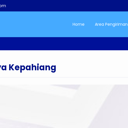
com
Home
Area Pengiriman
ya Kepahiang