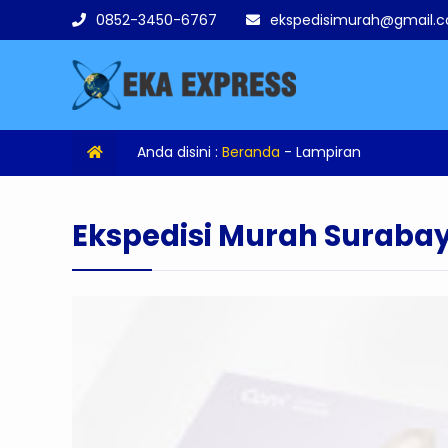
0852-3450-6767
ekspedisimurah@gmail.
Anda disini :
Beranda
- Lampiran
Ekspedisi Murah Suraba