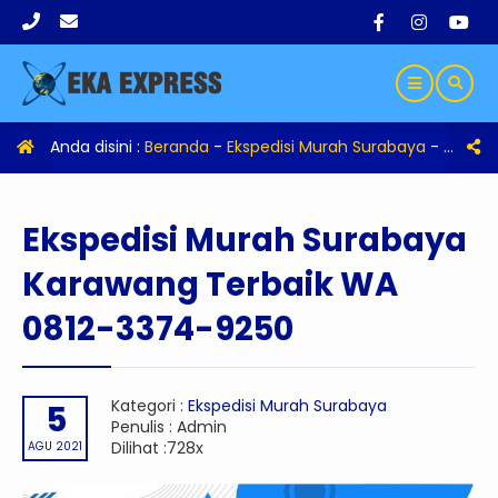
Anda disini :
Beranda
-
Ekspedisi Murah Surabaya
-
Eksped
Ekspedisi Murah Surabaya
Karawang Terbaik WA
0812-3374-9250
Kategori :
Ekspedisi Murah Surabaya
5
Penulis : Admin
Dilihat :728x
AGU 2021