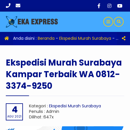
Anda disini :
Beranda
-
Ekspedisi Murah Surabaya
-
Eksped
Ekspedisi Murah Surabaya
Kampar Terbaik WA 0812-
3374-9250
Kategori :
Ekspedisi Murah Surabaya
4
Penulis : Admin
Dilihat :647x
AGU 2021