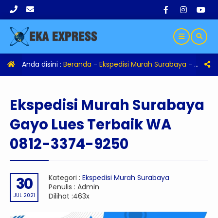
Anda disini :
Beranda
-
Ekspedisi Murah Surabaya
-
Eksped
Ekspedisi Murah Surabaya
Gayo Lues Terbaik WA
0812-3374-9250
Kategori :
Ekspedisi Murah Surabaya
30
Penulis : Admin
Dilihat :463x
JUL 2021