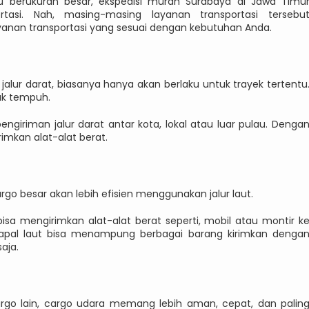
u berukuran besar, ekspedisi murah Surabaya di Jawa Timu
tasi. Nah, masing-masing layanan transportasi tersebu
yanan transportasi yang sesuai dengan kebutuhan Anda.
jalur darat, biasanya hanya akan berlaku untuk trayek tertentu
ak tempuh.
giriman jalur darat antar kota, lokal atau luar pulau. Denga
imkan alat-alat berat.
go besar akan lebih efisien menggunakan jalur laut.
 bisa mengirimkan alat-alat berat seperti, mobil atau montir k
 kapal laut bisa menampung berbagai barang kirimkan denga
aja.
argo lain, cargo udara memang lebih aman, cepat, dan palin