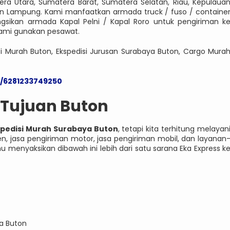
era Utara, Sumatera Barat, Sumatera Selatan, Riau, Kepulaua
dan Lampung. Kami manfaatkan armada truck / fuso / containe
gsikan armada Kapal Pelni / Kapal Roro untuk pengiriman k
 kami gunakan pesawat.
si Murah Buton, Ekspedisi Jurusan Surabaya Buton, Cargo Mura
e/6281233749250
 Tujuan Buton
spedisi Murah Surabaya Buton
, tetapi kita terhitung melayan
, jasa pengiriman motor, jasa pengiriman mobil, dan layanan
menyaksikan dibawah ini lebih dari satu sarana Eka Express k
ya Buton