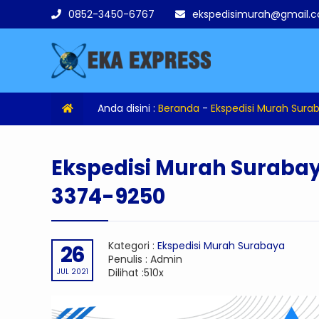
0852-3450-6767
ekspedisimurah@gmail.
Anda disini :
Beranda
-
Ekspedisi Murah Sura
Ekspedisi Murah Surabay
3374-9250
Kategori :
Ekspedisi Murah Surabaya
26
Penulis : Admin
Dilihat :510x
JUL 2021