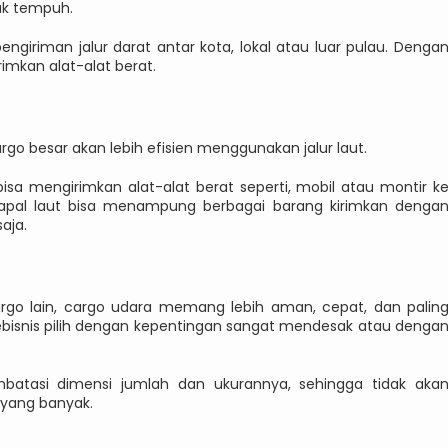
ak tempuh.
giriman jalur darat antar kota, lokal atau luar pulau. Denga
imkan alat-alat berat.
go besar akan lebih efisien menggunakan jalur laut.
 bisa mengirimkan alat-alat berat seperti, mobil atau montir k
 kapal laut bisa menampung berbagai barang kirimkan denga
aja.
argo lain, cargo udara memang lebih aman, cepat, dan palin
ebisnis pilih dengan kepentingan sangat mendesak atau denga
atasi dimensi jumlah dan ukurannya, sehingga tidak aka
 yang banyak.