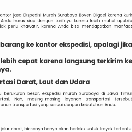
ntor jasa Ekspedisi Murah Surabaya Boven Digoel karena kuri
Anda harus siap dengan tarifnya karena lebih mahal apabil
dak perlu khawatir, karena Anda bisa mendapatkan manfaa
arang ke kantor ekspedisi, apalagi jik
lebih cepat karena langsung terkirim k
nya.
tasi Darat, Laut dan Udara
u berukuran besar, ekspedisi murah Surabaya di Jawa Timu
tasi. Nah, masing-masing layanan transportasi tersebu
yanan transportasi yang sesuai dengan kebutuhan Anda.
jalur darat, biasanya hanya akan berlaku untuk trayek tertentu