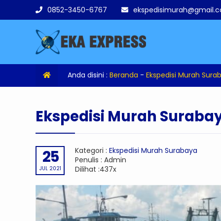
0852-3450-6767
ekspedisimurah@gmail.
Anda disini :
Beranda
-
Ekspedisi Murah Sura
Ekspedisi Murah Surabay
Kategori :
Ekspedisi Murah Surabaya
25
Penulis : Admin
Dilihat :437x
JUL 2021