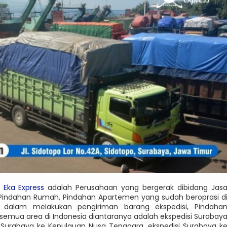
–
Eka Express
adalah Perusahaan yang bergerak dibidang Jas
a Pindahan Rumah, Pindahan Apartemen yang sudah beroprasi d
dalam melakukan pengiriman barang ekspedisi, Pindaha
semua area di Indonesia diantaranya adalah ekspedisi Surabay
i Surabaya ke Kepulauan Nusa Tenggara, ekspedisi Surabaya k