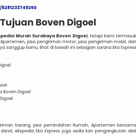
e/6281233749250
 Tujuan Boven Digoel
spedisi Murah Surabaya Boven Digoel
, tetapi kami termasu
Apartemen, jasa pengiriman motor, jasa pengiriman mobil, da
ya sanggup kamu lihat di bawah ini sebagian sarana Eka Expres
igoel
goel
ya Boven Digoel
Digoel
engiriman barang, jasa pemindahan Rumah, Apartemen bersam
arat, ekspedisi Eka Express juga sedia kan pengangkutan ala