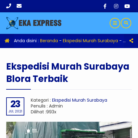
Anda disini :
Beranda
-
Ekspedisi Murah Surabaya
-
Eksped
Ekspedisi Murah Surabaya
Blora Terbaik
Kategori :
Ekspedisi Murah Surabaya
23
Penulis : Admin
Dilihat :993x
JUL 2021