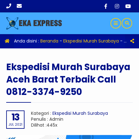
Anda disini :
Beranda
-
Ekspedisi Murah Surabaya
-
Eksped
Ekspedisi Murah Surabaya
Aceh Barat Terbaik Call
0812-3374-9250
Kategori :
Ekspedisi Murah Surabaya
13
Penulis : Admin
Dilihat :445x
JUL 2021