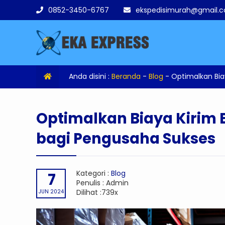
0852-3450-6767
ekspedisimurah@gmail.
Anda disini :
Beranda
-
Blog
-
Optimalkan Bia
Optimalkan Biaya Kirim
bagi Pengusaha Sukses
Kategori :
Blog
7
Penulis : Admin
Dilihat :739x
JUN 2024