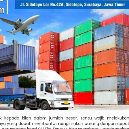
k kepada klien dalam jumlah besar, tentu wajib melakuka
abaya yang dapat membantu mengirimkan barang dengan cepa
a, perusahaan kami CV Eka Express bisa membantu meringanka