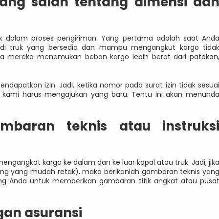
yang salah tentang dimensi da
tik dalam proses pengiriman. Yang pertama adalah saat And
i truk yang bersedia dan mampu mengangkut kargo tida
etika mereka menemukan beban kargo lebih berat dari patokan
ndapatkan izin. Jadi, ketika nomor pada surat izin tidak sesua
 kami harus mengajukan yang baru. Tentu ini akan menund
baran teknis atau instruks
engangkat kargo ke dalam dan ke luar kapal atau truk. Jadi, jik
ng yang mudah retak), maka berikanlah gambaran teknis yan
ang Anda untuk memberikan gambaran titik angkat atau pusa
an asuransi