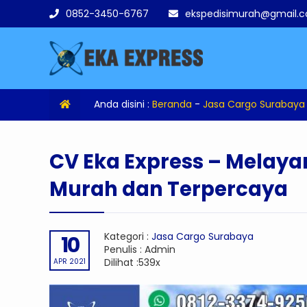
0852-3450-6767
ekspedisimurah@gmail.
Anda disini :
Beranda
-
Jasa Cargo Surabaya
CV Eka Express – Melaya
Murah dan Terpercaya
Kategori :
Jasa Cargo Surabaya
10
Penulis : Admin
Dilihat :539x
APR 2021