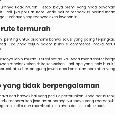
umumnya tidak murah. Tetapi biaya premi yang Anda bayarka
t. Jadi, jika polis asuransi Anda belum mencakup perlindunga
rgo Surabaya yang menyediakan layanan ini.
 rute termurah
, penting untuk dipahami bahwa solusi yang paling terjangka
nda. Jika Anda terjun dalam bisnis e-commerce, maka foku
.
asanya lebih murah. Tetapi setiap kali Anda mentransfer karg
 Anda meningkatkan risiko kerusakan. Jadi, apa yang lebih buruk
portasi, atau bertanggung jawab atas kerusakan peralatan yan
o yang tidak berpengalaman
aka ada banyak hal yang perlu dipertaruhkan. Anda harus tah
nda perlu menemukan jasa antar barang Surabaya yang memenuh
gambil risiko dan membuat kesalahan dari jasa abal-abal.