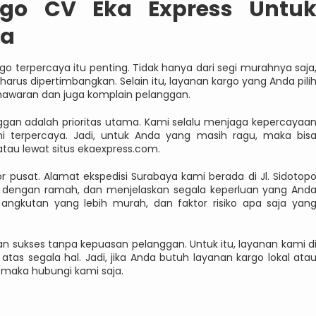
go CV Eka Express Untu
da
o terpercaya itu penting. Tidak hanya dari segi murahnya saja
rus dipertimbangkan. Selain itu, layanan kargo yang Anda pili
nawaran dan juga komplain pelanggan.
ggan adalah prioritas utama. Kami selalu menjaga kepercayaa
terpercaya. Jadi, untuk Anda yang masih ragu, maka bis
 atau lewat situs ekaexpress.com.
 pusat. Alamat ekspedisi Surabaya kami berada di Jl. Sidotop
a dengan ramah, dan menjelaskan segala keperluan yang And
angkutan yang lebih murah, dan faktor risiko apa saja yan
n sukses tanpa kepuasan pelanggan. Untuk itu, layanan kami d
atas segala hal. Jadi, jika Anda butuh layanan kargo lokal ata
 maka hubungi kami saja.