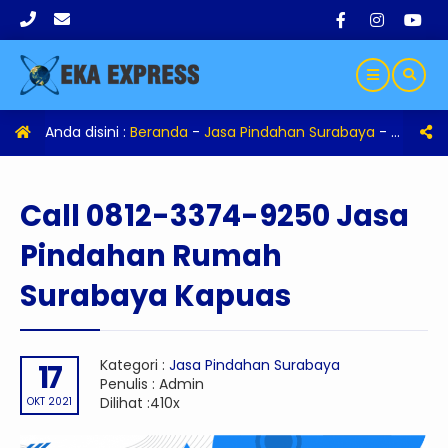
Anda disini :
Beranda
-
Jasa Pindahan Surabaya
-
Call 08
Call 0812-3374-9250 Jasa
Pindahan Rumah
Surabaya Kapuas
Kategori :
Jasa Pindahan Surabaya
17
Penulis : Admin
Dilihat :410x
OKT 2021