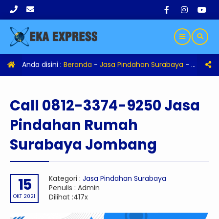
Anda disini :
Beranda
-
Jasa Pindahan Surabaya
-
Call 08
Call 0812-3374-9250 Jasa
Pindahan Rumah
Surabaya Jombang
Kategori :
Jasa Pindahan Surabaya
15
Penulis : Admin
Dilihat :417x
OKT 2021