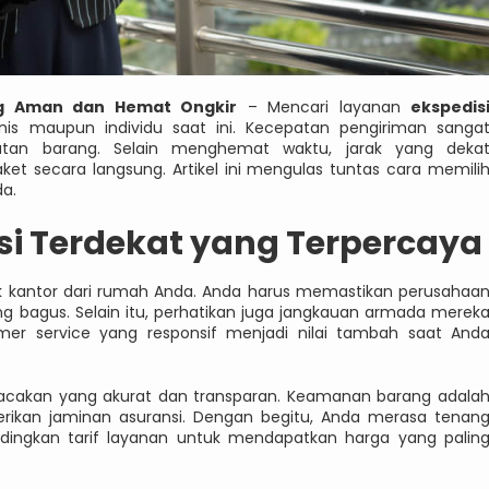
ang Aman dan Hemat Ongkir
– Mencari layanan
ekspedis
snis maupun individu saat ini. Kecepatan pengiriman sanga
katan barang. Selain menghemat waktu, jarak yang deka
 secara langsung. Artikel ini mengulas tuntas cara memili
da.
isi Terdekat yang Terpercaya
ak kantor dari rumah Anda. Anda harus memastikan perusahaa
ang bagus. Selain itu, perhatikan juga jangkauan armada merek
r service yang responsif menjadi nilai tambah saat And
elacakan yang akurat dan transparan. Keamanan barang adala
berikan jaminan asuransi. Dengan begitu, Anda merasa tenan
ndingkan tarif layanan untuk mendapatkan harga yang palin