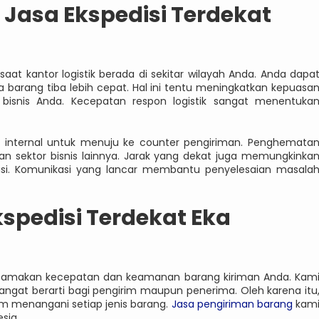
asa Ekspedisi Terdekat
at kantor logistik berada di sekitar wilayah Anda. Anda dapa
barang tiba lebih cepat. Hal ini tentu meningkatkan kepuasa
isnis Anda. Kecepatan respon logistik sangat menentuka
si internal untuk menuju ke counter pengiriman. Penghemata
n sektor bisnis lainnya. Jarak yang dekat juga memungkinka
edisi. Komunikasi yang lancar membantu penyelesaian masala
pedisi Terdekat Eka
ngutamakan kecepatan dan keamanan barang kiriman Anda. Kam
ngat berarti bagi pengirim maupun penerima. Oleh karena itu
m menangani setiap jenis barang.
Jasa pengiriman barang
kam
sia.