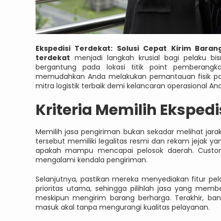
Ekspedisi Terdekat: Solusi Cepat Kirim Bar
terdekat
menjadi langkah krusial bagi pelaku bi
bergantung pada lokasi titik point pemberang
memudahkan Anda melakukan pemantauan fisik paket
mitra logistik terbaik demi kelancaran operasional An
Kriteria Memilih Eksped
Memilih jasa pengiriman bukan sekadar melihat jar
tersebut memiliki legalitas resmi dan rekam jejak y
apakah mampu mencapai pelosok daerah. Custome
mengalami kendala pengiriman.
Selanjutnya, pastikan mereka menyediakan fitur p
prioritas utama, sehingga pilihlah jasa yang mem
meskipun mengirim barang berharga. Terakhir, ba
masuk akal tanpa mengurangi kualitas pelayanan.