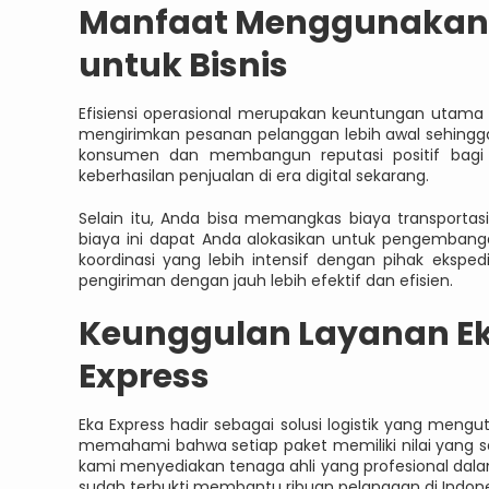
Manfaat Menggunakan J
untuk Bisnis
Efisiensi operasional merupakan keuntungan utama sa
mengirimkan pesanan pelanggan lebih awal sehingga 
konsumen dan membangun reputasi positif bagi b
keberhasilan penjualan di era digital sekarang.
Selain itu, Anda bisa memangkas biaya transporta
biaya ini dapat Anda alokasikan untuk pengembanga
koordinasi yang lebih intensif dengan pihak eksp
pengiriman dengan jauh lebih efektif dan efisien.
Keunggulan Layanan Eks
Express
Eka Express hadir sebagai solusi logistik yang me
memahami bahwa setiap paket memiliki nilai yang sa
kami menyediakan tenaga ahli yang profesional dala
sudah terbukti membantu ribuan pelanggan di Indone