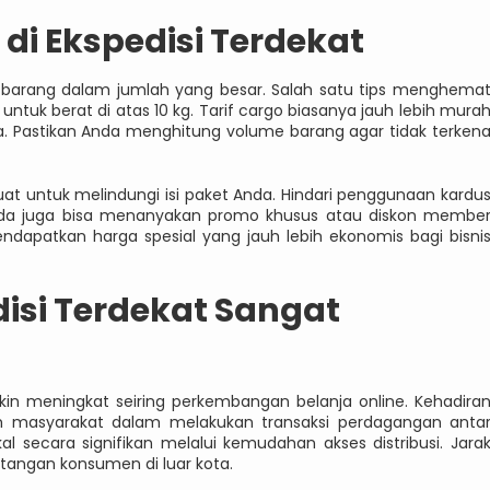
di Ekspedisi Terdekat
im barang dalam jumlah yang besar. Salah satu tips menghema
uk berat di atas 10 kg. Tarif cargo biasanya jauh lebih mura
a. Pastikan Anda menghitung volume barang agar tidak terken
t untuk melindungi isi paket Anda. Hindari penggunaan kardu
l. Anda juga bisa menanyakan promo khusus atau diskon membe
ndapatkan harga spesial yang jauh lebih ekonomis bagi bisni
isi Terdekat Sangat
in meningkat seiring perkembangan belanja online. Kehadira
h masyarakat dalam melakukan transaksi perdagangan anta
 secara signifikan melalui kemudahan akses distribusi. Jara
tangan konsumen di luar kota.