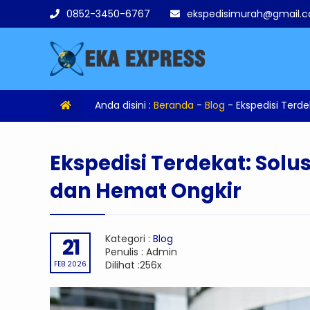
0852-3450-6767
ekspedisimurah@gmail.
Anda disini :
Beranda
-
Blog
-
Ekspedisi Terd
Ekspedisi Terdekat: Sol
dan Hemat Ongkir
Kategori :
Blog
21
Penulis : Admin
Dilihat :256x
FEB 2026