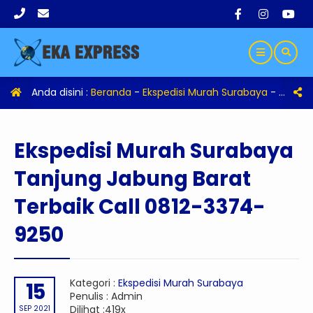
Anda disini :
Beranda
-
Ekspedisi Murah Surabaya
-
Eksped
Ekspedisi Murah Surabaya
Tanjung Jabung Barat
Terbaik Call 0812-3374-
9250
Kategori :
Ekspedisi Murah Surabaya
15
Penulis : Admin
Dilihat :419x
SEP 2021