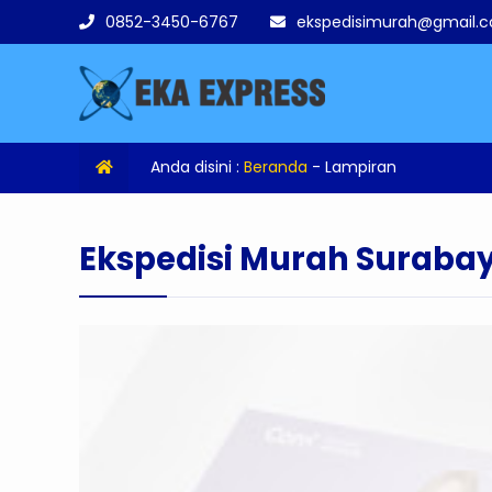
0852-3450-6767
ekspedisimurah@gmail.
Anda disini :
Beranda
- Lampiran
Ekspedisi Murah Suraba