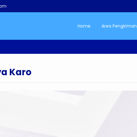
com
Home
Area Pengiriman
ya Karo