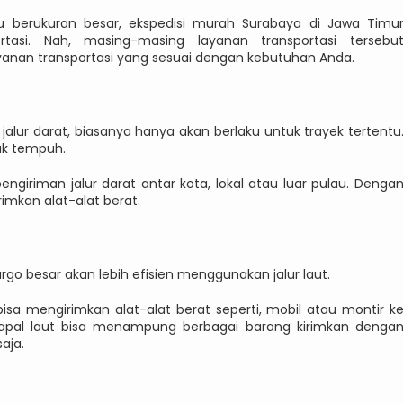
u berukuran besar, ekspedisi murah Surabaya di Jawa Timu
tasi. Nah, masing-masing layanan transportasi tersebu
yanan transportasi yang sesuai dengan kebutuhan Anda.
jalur darat, biasanya hanya akan berlaku untuk trayek tertentu
ak tempuh.
giriman jalur darat antar kota, lokal atau luar pulau. Denga
imkan alat-alat berat.
go besar akan lebih efisien menggunakan jalur laut.
 bisa mengirimkan alat-alat berat seperti, mobil atau montir k
 kapal laut bisa menampung berbagai barang kirimkan denga
aja.