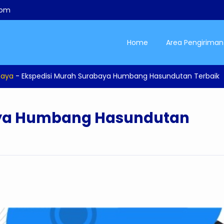
com
Home
Area Pengiriman
baya
-
Ekspedisi Murah Surabaya Humbang Hasundutan Terbaik
aya Humbang Hasundutan