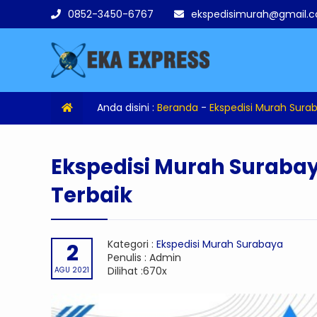
0852-3450-6767
ekspedisimurah@gmail.
Anda disini :
Beranda
-
Ekspedisi Murah Sura
Ekspedisi Murah Surab
Terbaik
Kategori :
Ekspedisi Murah Surabaya
2
Penulis : Admin
Dilihat :670x
AGU 2021