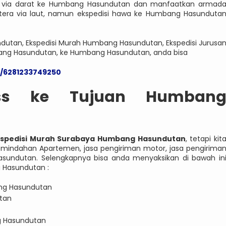
an via darat ke Humbang Hasundutan dan manfaatkan armad
atera via laut, namun ekspedisi hawa ke Humbang Hasunduta
dutan, Ekspedisi Murah Humbang Hasundutan, Ekspedisi Jurusa
ng Hasundutan, ke Humbang Hasundutan, anda bisa
e/6281233749250
ess ke Tujuan Humban
kspedisi Murah Surabaya Humbang Hasundutan
, tetapi kit
mindahan Apartemen, jasa pengiriman motor, jasa pengirima
asundutan. Selengkapnya bisa anda menyaksikan di bawah in
g Hasundutan :
ang Hasundutan
tan
g Hasundutan