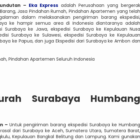
sundutan –
Eka Express
adalah Perusahaan yang bergera
an Barang, Jasa Pindahan Rumah, Pindahan Apartemen yang tela
galaman dalam melaksanakan pengiriman barang ekspedisi
ya ke hampir semua area di Indonesia diantaranya adala
si Surabaya ke Jawa, ekspedisi Surabaya ke Kepulauan Nus
edisi Surabaya ke Sulawesi, ekspedisi Surabaya ke Kepulaua
rabaya ke Papua, dan juga Ekspedisi dari Surabaya ke Ambon da
mah, Pindahan Apartemen Seluruh Indonesia
Murah Surabaya Humban
an –
Untuk pengiriman barang ekspedisi Surabaya ke Humban
rasal dari Surabaya ke Aceh, Sumatera Utara, Sumatera Barat
ngkulu, Kepulauan Bangkal Belitung dan Lampung. Kami gunaka