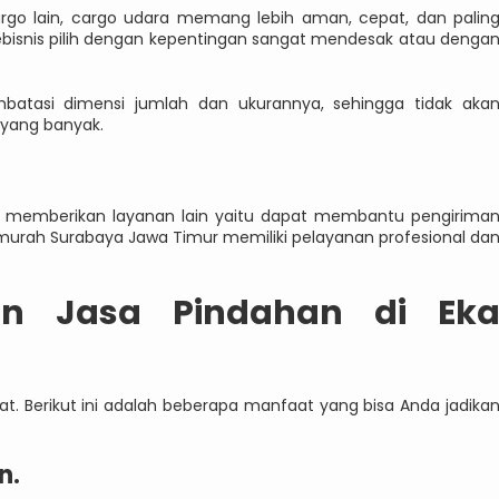
argo lain, cargo udara memang lebih aman, cepat, dan palin
ebisnis pilih dengan kepentingan sangat mendesak atau denga
atasi dimensi jumlah dan ukurannya, sehingga tidak aka
 yang banyak.
 memberikan layanan lain yaitu dapat membantu pengirima
 murah Surabaya Jawa Timur memiliki pelayanan profesional da
n Jasa Pindahan di Ek
. Berikut ini adalah beberapa manfaat yang bisa Anda jadika
n.