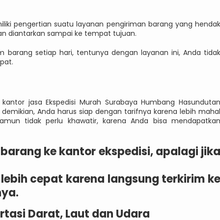
liki pengertian suatu layanan pengiriman barang yang henda
akan diantarkan sampai ke tempat tujuan.
m barang setiap hari, tentunya dengan layanan ini, Anda tida
pat.
e kantor jasa Ekspedisi Murah Surabaya Humbang Hasunduta
demikian, Anda harus siap dengan tarifnya karena lebih maha
Namun tidak perlu khawatir, karena Anda bisa mendapatka
arang ke kantor ekspedisi, apalagi jik
lebih cepat karena langsung terkirim k
nya.
tasi Darat, Laut dan Udara